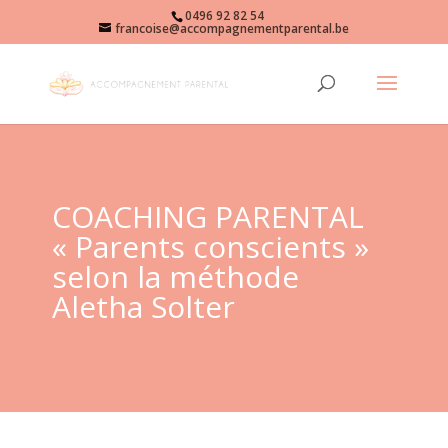
0496 92 82 54
francoise@accompagnementparental.be
COACHING PARENTAL
« Parents conscients »
selon la méthode
Aletha Solter