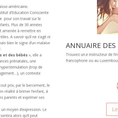
isse-américaine.
nstitut d’Education Consciente
e pour son travail sur le
fants. Plus de 30 années
ont amenée à remettre en
les. A savoir qu’il ne s’agit ni
is bien le signe d’un malaise
ANNUAIRE DES
.
Trouvez un.e instructeur de l’i
ts et des bébés
», elle a
francophone ou au Luxembou
rances prénatales, une
l’hyperstimulation (trop de
agement…), un contexte
 tout prix, par le bercement, le
 réalité à brimer l’enfant, à
ses parents et exprimer ses
Le
 un moyen d’expression. Le
Il sentira alors qu’il peut