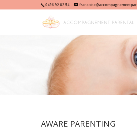
0496 92 82 54
francoise@accompagnementpare
AWARE PARENTING