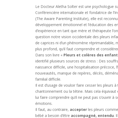
Le Docteur Aletha Solter est une psychologue su
Conférencière internationale et fondatrice de l’I
(The Aware Parenting Institute), elle est reconnu
développement émotionnel et l’éducation des en
d’expérience en tant que mère et thérapeute l’
question notre vision occidentale des pleurs infanti
de caprices ni d’un phénomène réprimandable, ma
plus profond, qu’il faut comprendre et considérer
Dans son livre «
Pleurs et colères des enfan
identifié plusieurs sources de stress : Des souff
naissance difficile, une hospitalisation précoce, 
nouveautés, manque de repères, décès, démén
familial difficile.
Il est d’usage de vouloir faire cesser les pleurs à
chantonnement ou la tétine. Mais cela équivaut en
lui faire comprendre qu’il ne peut pas s’ouvrir à 
émotions.
Il faut, au contraire,
accepter
les pleurs comme
bébé a besoin d’être
accompagné, entendu
. 