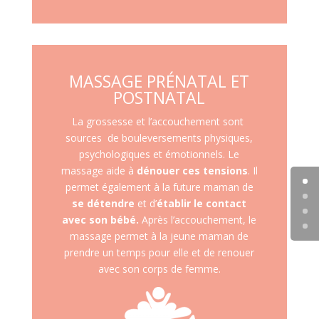
MASSAGE PRÉNATAL ET
POSTNATAL
La grossesse et l’accouchement sont
sources de bouleversements physiques,
psychologiques et émotionnels. Le
massage aide à
dénouer ces tensions
. Il
permet également à la future maman de
se détendre
et d’
établir le contact
avec son bébé.
Après l’accouchement, le
massage permet à la jeune maman de
prendre un temps pour elle et de renouer
avec son corps de femme.