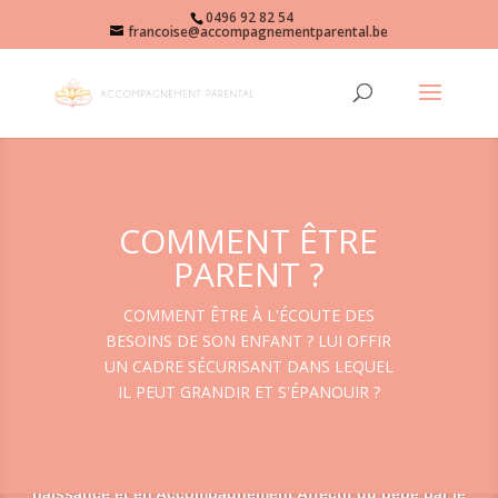
0496 92 82 54
francoise@accompagnementparental.be
COMMENT ÊTRE
PARENT ?
COMMENT ÊTRE À L'ÉCOUTE DES
BESOINS DE SON ENFANT ? LUI OFFIR
UN CADRE SÉCURISANT DANS LEQUEL
IL PEUT GRANDIR ET S'ÉPANOUIR ?
»Françoise
membre de l’Institut « Parents Conscients » d’Aletha
Solter, praticienne en Accompagnement Affectif à la
naissance et en Accompagnement Affectif du bébé par le