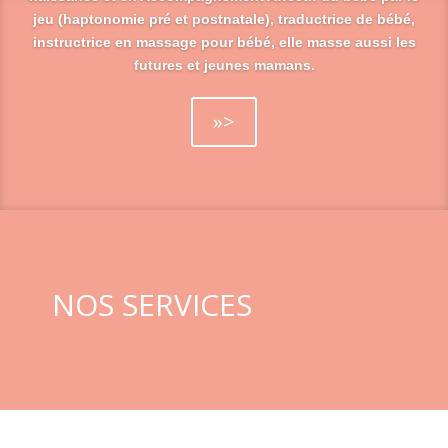
jeu (haptonomie pré et postnatale), traductrice de bébé,
instructrice en massage pour bébé,
elle masse aussi les
futures et jeunes mamans.
»>
NOS SERVICES